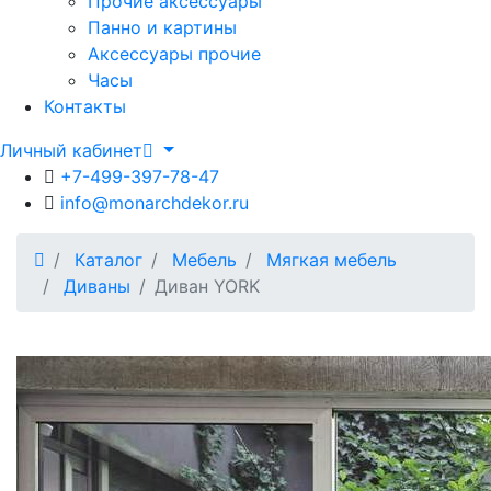
Прочие аксессуары
Панно и картины
Аксессуары прочие
Часы
Контакты
Личный кабинет
+7-499-397-78-47
info@monarchdekor.ru
Каталог
Мебель
Мягкая мебель
Диваны
Диван YORK