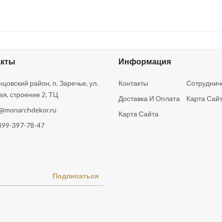
акты
Информация
цовский район, п. Заречье, ул.
Контакты
Сотруднич
ая, строение 2, ТЦ
Доставка И Оплата
Карта Сай
o@monarchdekor.ru
Карта Сайта
499-397-78-47
Подписаться