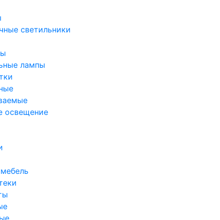
ы
чные светильники
ры
ьные лампы
тки
ные
ваемые
е освещение
и
 мебель
теки
ты
ые
ые