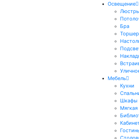
Освещение
Люстр
Потоло
Бра
Торше
Настол
Подсве
Наклад
Встраи
Улично
Мебель
Кухни
Спальн
Шкафы
Мягкая
Библио
Кабине
Гостин
Столов