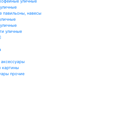
кофейные уличные
 уличные
е павильоны, навесы
уличные
 уличные
ги уличные
а
 аксессуары
и картины
уары прочие