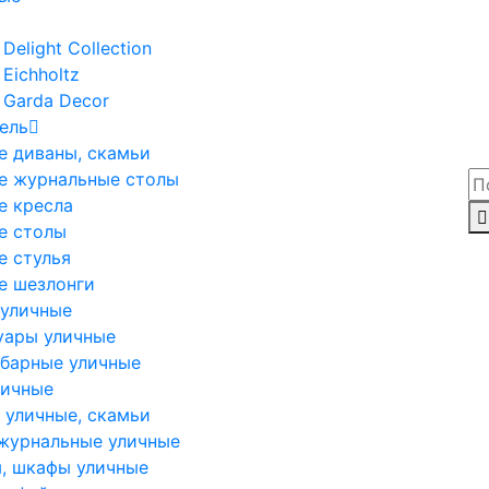
Delight Collection
Eichholtz
 Garda Decor
ель
е диваны, скамьи
е журнальные столы
е кресла
е столы
е стулья
е шезлонги
 уличные
уары уличные
 барные уличные
личные
 уличные, скамьи
журнальные уличные
, шкафы уличные