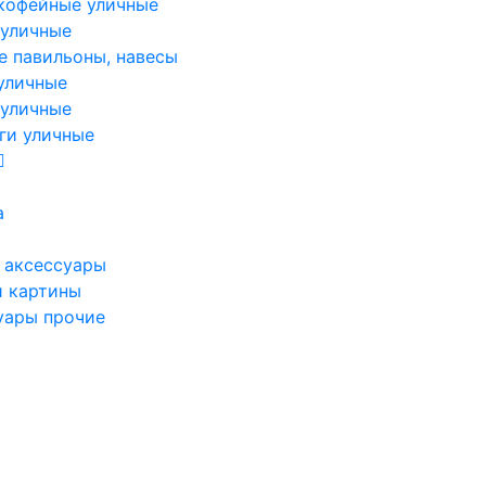
кофейные уличные
 уличные
е павильоны, навесы
уличные
 уличные
ги уличные
а
 аксессуары
и картины
уары прочие