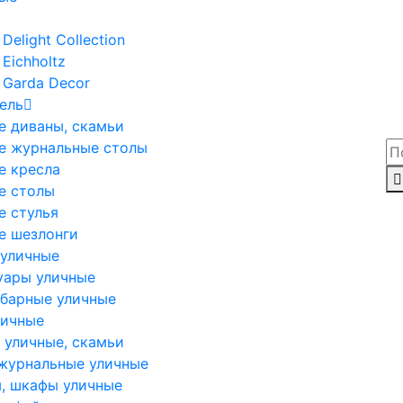
Delight Collection
Eichholtz
 Garda Decor
ель
е диваны, скамьи
е журнальные столы
е кресла
е столы
е стулья
е шезлонги
 уличные
уары уличные
 барные уличные
личные
 уличные, скамьи
журнальные уличные
, шкафы уличные