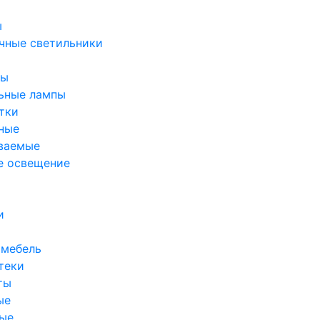
ы
чные светильники
ры
ьные лампы
тки
ные
ваемые
е освещение
и
 мебель
теки
ты
ые
ые