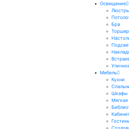
Освещение
Люстр
Потоло
Бра
Торше
Настол
Подсве
Наклад
Встраи
Улично
Мебель
Кухни
Спальн
Шкафы
Мягкая
Библио
Кабине
Гостин
Столов