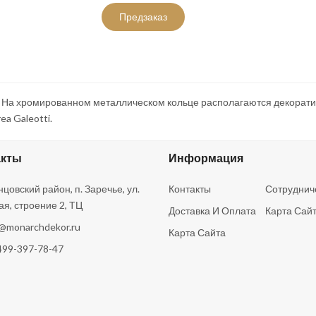
Предзаказ
 На хромированном металлическом кольце располагаются декорати
a Galeotti.
акты
Информация
цовский район, п. Заречье, ул.
Контакты
Сотруднич
ая, строение 2, ТЦ
Доставка И Оплата
Карта Сай
o@monarchdekor.ru
Карта Сайта
499-397-78-47