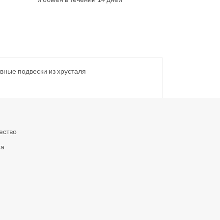
вные подвески из хрусталя
ество
та