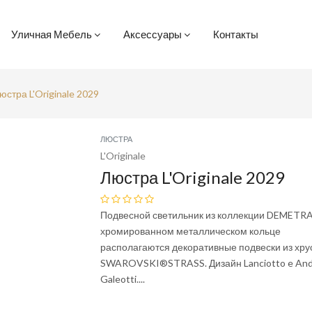
Уличная Мебель
Аксессуары
Контакты
юстра L'Originale 2029
ЛЮСТРА
L'Originale
Люстра L'Originale 2029
Подвесной светильник из коллекции DEMETRA
хромированном металлическом кольце
располагаются декоративные подвески из хру
SWAROVSKI®STRASS. Дизайн Lanciotto e And
Galeotti....