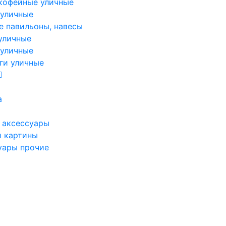
кофейные уличные
 уличные
е павильоны, навесы
уличные
 уличные
ги уличные
а
 аксессуары
и картины
уары прочие