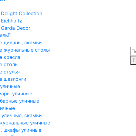
Delight Collection
Eichholtz
 Garda Decor
ель
е диваны, скамьи
е журнальные столы
е кресла
е столы
е стулья
е шезлонги
 уличные
уары уличные
 барные уличные
личные
 уличные, скамьи
журнальные уличные
, шкафы уличные