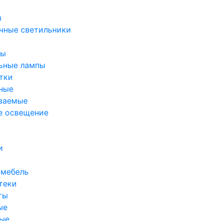
ы
чные светильники
ры
ьные лампы
тки
ные
ваемые
е освещение
и
 мебель
теки
ты
ые
ые