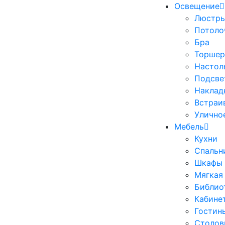
Освещение
Люстр
Потоло
Бра
Торше
Настол
Подсве
Наклад
Встраи
Улично
Мебель
Кухни
Спальн
Шкафы
Мягкая
Библио
Кабине
Гостин
Столов