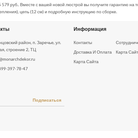
 579 руб.. Вместе с вашей новой люстрой вы получите гарантию на т
епления), цепь (12 см) и подробную инструкцию по сборке.
акты
Информация
цовский район, п. Заречье, ул.
Контакты
Сотруднич
ая, строение 2, ТЦ
Доставка И Оплата
Карта Сай
o@monarchdekor.ru
Карта Сайта
499-397-78-47
Подписаться