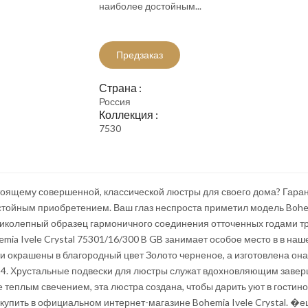
наиболее достойным...
Предзаказ
Страна :
Россия
Коллекция :
7530
оящему совершенной, классической люстры для своего дома? Гаранти
остойным приобретением. Ваш глаз неспроста приметил модель Bohem
ликолепный образец гармоничного соединения отточенных годами т
ia Ivele Crystal 75301/16/300 B GB занимает особое место в в нашей
 окрашены в благородный цвет Золото черненое, а изготовлена она и
14. Хрустальные подвески для люстры служат вдохновляющим зав
теплым свечением, эта люстра создана, чтобы дарить уют в гостино
купить в официальном интернет-магазине Bohemia Ivele Crystal. �