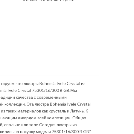
руем, что люстры Bohemia Ivele Crystal из
ia Ivele Crystal 75301/16/300 B GB.Мы
радиций качества с современными
 коллекции. Эта люстра Bohemia Ivele Crystal
з таких материалов как хрусталь и Латунь. К
ершающим аккордом всей композиции. Общая
й, спальне или зале.Сегодня люстры из
ешились на покупку модели 75301/16/300 B GB?