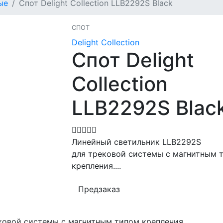
ые
Спот Delight Collection LLB2292S Black
СПОТ
Delight Collection
Спот Delight
Collection
LLB2292S Blac
Линейный светильник LLB2292S
для трековой системы с магнитным 
крепления....
Предзаказ
ковой системы с магнитным типом крепления.