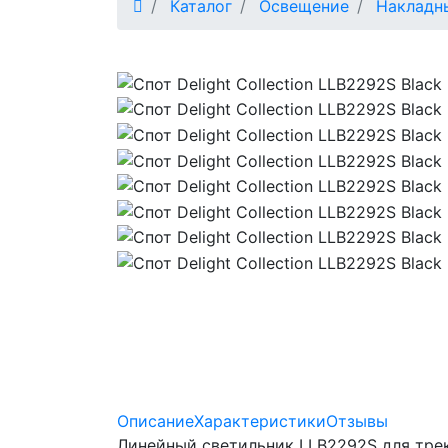
Каталог
Освещение
Накладн
Описание
Характеристики
Отзывы
Линейный светильник LLB2292S для тре