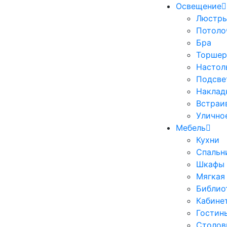
Освещение
Люстр
Потоло
Бра
Торше
Настол
Подсве
Наклад
Встраи
Улично
Мебель
Кухни
Спальн
Шкафы
Мягкая
Библио
Кабине
Гостин
Столов