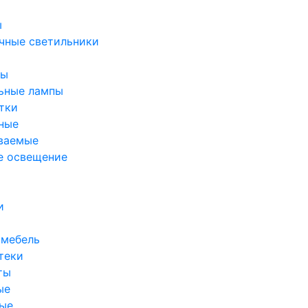
ы
чные светильники
ры
ьные лампы
тки
ные
ваемые
е освещение
и
 мебель
теки
ты
ые
ые