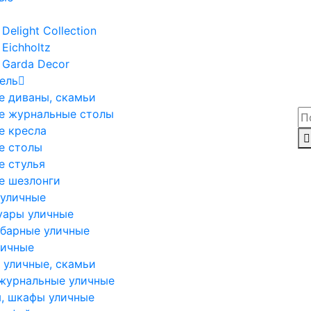
Delight Collection
Eichholtz
 Garda Decor
ель
е диваны, скамьи
е журнальные столы
е кресла
е столы
е стулья
е шезлонги
 уличные
уары уличные
 барные уличные
личные
 уличные, скамьи
журнальные уличные
, шкафы уличные