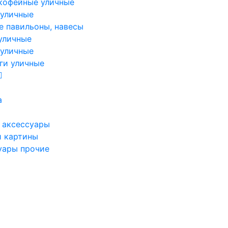
кофейные уличные
 уличные
е павильоны, навесы
уличные
 уличные
ги уличные
а
 аксессуары
и картины
уары прочие