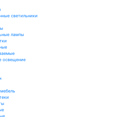
ы
чные светильники
ры
ьные лампы
тки
ные
ваемые
е освещение
и
 мебель
теки
ты
ые
ые