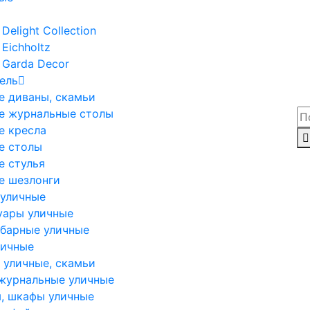
Delight Collection
Eichholtz
 Garda Decor
ель
е диваны, скамьи
е журнальные столы
е кресла
е столы
е стулья
е шезлонги
 уличные
уары уличные
 барные уличные
личные
 уличные, скамьи
журнальные уличные
, шкафы уличные