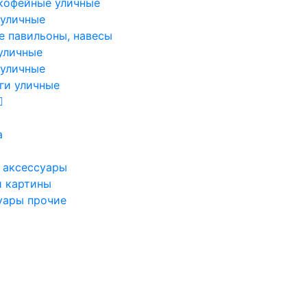
кофейные уличные
 уличные
е павильоны, навесы
уличные
 уличные
ги уличные
а
 аксессуары
и картины
уары прочие