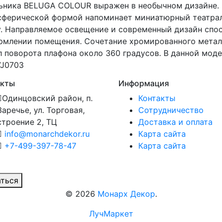
ьника BELUGA COLOUR выражен в необычном дизайне. 
, сферической формой напоминает миниатюрный театра
у. Направляемое освещение и современный дизайн спо
млении помещения. Сочетание хромированного металл
 поворота плафона около 360 градусов. В данной мод
7J0703
акты
Информация
Одинцовский район, п.
Контакты
Заречье, ул. Торговая,
Сотрудничество
строение 2, ТЦ
Доставка и оплата
info@monarchdekor.ru
Карта сайта
+7-499-397-78-47
Карта сайта
ться
©
2026
Монарх Декор
.
ЛучМаркет