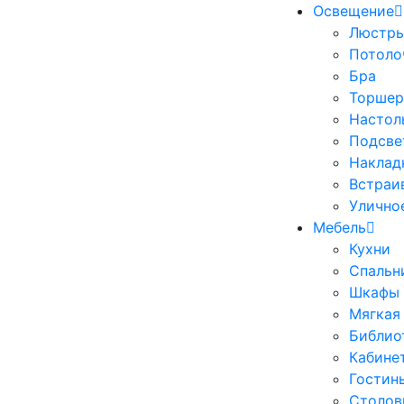
Освещение
Люстр
Потоло
Бра
Торше
Настол
Подсве
Наклад
Встраи
Улично
Мебель
Кухни
Спальн
Шкафы
Мягкая
Библио
Кабине
Гостин
Столов