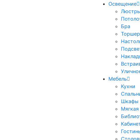
Освещение
Люстр
Потоло
Бра
Торше
Настол
Подсве
Наклад
Встраи
Улично
Мебель
Кухни
Спальн
Шкафы
Мягкая
Библио
Кабине
Гостин
Столов