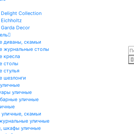
Delight Collection
Eichholtz
 Garda Decor
ель
е диваны, скамьи
е журнальные столы
е кресла
е столы
е стулья
е шезлонги
 уличные
уары уличные
 барные уличные
личные
 уличные, скамьи
журнальные уличные
, шкафы уличные