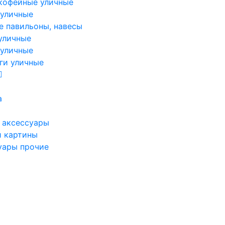
кофейные уличные
 уличные
е павильоны, навесы
уличные
 уличные
ги уличные
а
 аксессуары
и картины
уары прочие