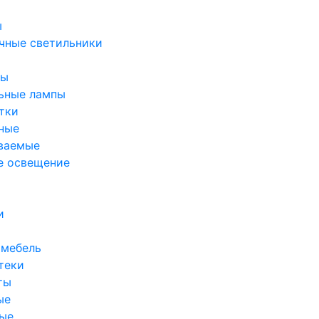
ы
чные светильники
ры
ьные лампы
тки
ные
ваемые
е освещение
и
 мебель
теки
ты
ые
ые