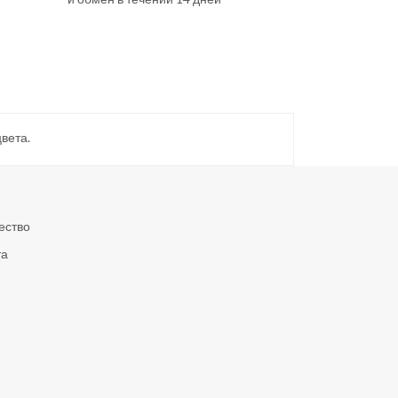
вета.
ество
та