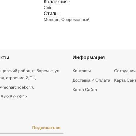
Коллекция :
Coin
Стиль :
Модерн, Современный
акты
Информация
цовский район, п. Заречье, ул.
Контакты
Сотруднич
ая, строение 2, ТЦ
Доставка И Оплата
Карта Сай
o@monarchdekor.ru
Карта Сайта
499-397-78-47
Подписаться